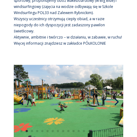
sportowy, proponujemy obóz wakeboardowy (w Big Blue) i
windsurfingowy (zajęcia na wodzie odbywają się w Szkole
Windsurfingu POL33 nad Zalewem Rybnickim).
Wszyscy uczestnicy otrzymują ciepły obiad, a w razie
niepogody do ich dyspozycji jest zadaszony pawilon
świetlicowy.
Aktywnie, ambitnie i twórczo – w działaniu, w zabawie, w ruchu!
Więcej informacji znajdziesz w zakładce PÓŁKOLONIE