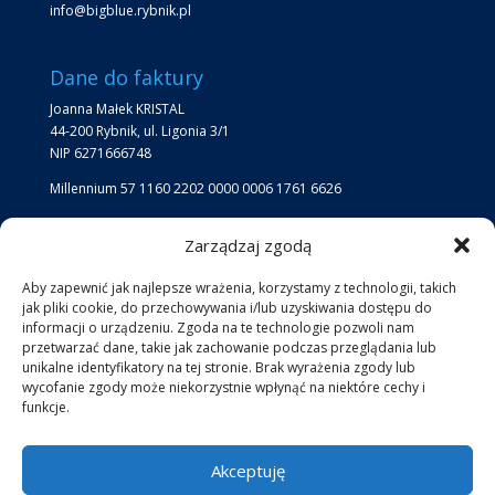
info@bigblue.rybnik.pl
Dane do faktury
Joanna Małek KRISTAL
44-200 Rybnik, ul. Ligonia 3/1
NIP 6271666748
Millennium 57 1160 2202 0000 0006 1761 6626
Zarządzaj zgodą
Lokalizacja
Lokalizacja Big Blue:
Aby zapewnić jak najlepsze wrażenia, korzystamy z technologii, takich
jak pliki cookie, do przechowywania i/lub uzyskiwania dostępu do
jezioro przy kąpielisku Ruda
informacji o urządzeniu. Zgoda na te technologie pozwoli nam
przetwarzać dane, takie jak zachowanie podczas przeglądania lub
unikalne identyfikatory na tej stronie. Brak wyrażenia zgody lub
Social Media
Facebook
Instagram
wycofanie zgody może niekorzystnie wpłynąć na niektóre cechy i
funkcje.
Akceptuję