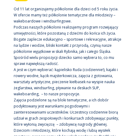
Od 11 lat organizujemy półkolonie dla dzieci od 5 roku życia.
W ofercie mamy też półkolonie tematyczne dla młodzieży –
wakeboardowe i windsurfingowe.
Podczas naszych półkolonii realizujemy program rozwijający
umiejętności, które pozostaną z dziećmi do końca ich życia.
Bogate zaplecze edukacyjno – sportowe i rekreacyjne, atrakcje
na lądzie i wodzie, bliski kontakt z przyrodą, czynią nasze
półkolonie wyjątkowe w skali Rybnika, jak i całego Śląska.
Spośród wielu propozycji dziecko samo wybiera to, co mu
sprawi największą radość.
A jest w czym wybierać: kąpielisko Ruda (codziennie!), kajaki i
rowery wodne, kącik majsterkowicza, zajęcia z gotowania,
warsztaty artystyczne, pieczenie kiełbasek na wyspie nauka
żeglarstwa, windsurfing, pływanie na deskach SUP,
wakeboarding, – to nasze propozycje.
Zajęcia podzielone są na bloki tematyczne, a ich dobór
podyktowany jest warunkami pogodowymi i
zainteresowaniami uczestników. Uczestnicy codziennie biorą
udział w grach zespołowych i konkursach zdobywając punkty,
które wyłonią zwycięzcę – zdobywcę nagrody głównej.
Dzieciom i młodzieży, które kochają wodę i lubią wysiłek