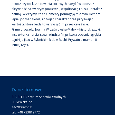
młodzieży do kształtowania zdrowych nawyków poprzez
aktywność na świeżym powietrzu, współpracę i bliski kontakt z
naturą. Wierzymy, że te elementy pomagają młodym ludziom
lepiej poznać siebie, rozwijać charakter oraz przyswajać
wartości, które będą towarzyszyć im przez całe życie.
Firmę prowadzi Joanna Wrześniowska-Małek – historyk sztuki,
instruktorka narciarstwa i windsurfingu, która obecnie zgłębia
tajniki Ju Jitsu w Rybnickim klubie Bushi. Prywatnie mama 10
letniej Krysi.
Dane firmowe:
BIG BLUE Centrum Sportów Wodnych
ul. Gliwicka 72
44-200 Rybnik
tel.: +48 733812772