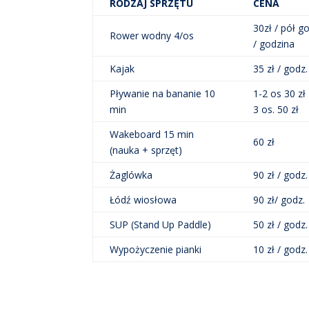
RODZAJ SPRZĘTU
CENA
30zł / pół g
Rower wodny 4/os
/ godzina
Kajak
35 zł / godz.
Pływanie na bananie 10
1-2 os 30 zł
min
3 os. 50 zł
Wakeboard 15 min
60 zł
(nauka + sprzęt)
Żaglówka
90 zł / godz.
Łódź wiosłowa
90 zł/ godz.
SUP (Stand Up Paddle)
50 zł / godz.
Wypożyczenie pianki
10 zł / godz.