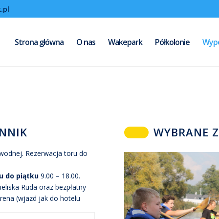
.pl
Strona główna
O nas
Wakepark
Półkolonie
Wypo
ENNIK
WYBRANE Z
 wodnej. Rezerwacja toru do
u do piątku
9.00 – 18.00.
ieliska Ruda oraz bezpłatny
rena (wjazd jak do hotelu