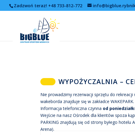
Zadzwoń teraz! +48 733-812-772
info@bigblue.rybnik
WYPOŻYCZALNIA – C
Nie prowadzimy rezerwacji sprzętu do rekreacji
wakeborda znajduje się w zakładce WAKEPARK.
Informacja telefoniczna czynna
od poniedziałk
Wejście na nasz Ośrodek dla klientów spoza kąp
PARKING znajdują się od strony byłego hotelu A
Arena).