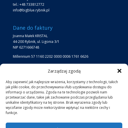
tel.: +48 733812772
info@bigblue.rybnik.pl
Dane do faktury
Joanna Małek KRISTAL
44-200 Rybnik, ul. Ligonia 3/1
NIP 6271666748
Millennium 57 1160 2202 0000 0006 1761 6626
Zarządzaj zgodą
Lokalizacja
Lokalizacja Big Blue:
Aby zapewnić jak najlepsze wrażenia, korzystamy z technologii, takich
jak pliki cookie, do przechowywania i/lub uzyskiwania dostępu do
jezioro przy kąpielisku Ruda
informacji o urządzeniu. Zgoda na te technologie pozwoli nam
przetwarzać dane, takie jak zachowanie podczas przeglądania lub
unikalne identyfikatory na tej stronie. Brak wyrażenia zgody lub
Social Media
Facebook
Instagram
wycofanie zgody może niekorzystnie wpłynąć na niektóre cechy i
funkcje.