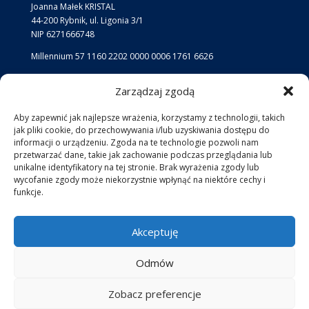
Joanna Małek KRISTAL
44-200 Rybnik, ul. Ligonia 3/1
NIP 6271666748
Millennium 57 1160 2202 0000 0006 1761 6626
Zarządzaj zgodą
Lokalizacja
Lokalizacja Big Blue:
Aby zapewnić jak najlepsze wrażenia, korzystamy z technologii, takich
jak pliki cookie, do przechowywania i/lub uzyskiwania dostępu do
jezioro przy kąpielisku Ruda
informacji o urządzeniu. Zgoda na te technologie pozwoli nam
przetwarzać dane, takie jak zachowanie podczas przeglądania lub
unikalne identyfikatory na tej stronie. Brak wyrażenia zgody lub
Social Media
Facebook
Instagram
wycofanie zgody może niekorzystnie wpłynąć na niektóre cechy i
funkcje.
Akceptuję
Odmów
Zobacz preferencje
BIG BLUE 2024 Projekt i Rezliazacja: mkarolak.com