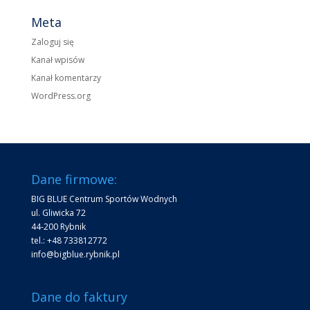
Meta
Zaloguj się
Kanał wpisów
Kanał komentarzy
WordPress.org
Dane firmowe:
BIG BLUE Centrum Sportów Wodnych
ul. Gliwicka 72
44-200 Rybnik
tel.: +48 733812772
info@bigblue.rybnik.pl
Dane do faktury