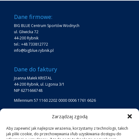
Dane firmowe:
BIG BLUE Centrum Sportów Wodnych
ul. Gliwicka 72
44-200 Rybnik
tel.: +48 733812772
info@bigblue.rybnik.pl
Dane do faktury
Joanna Małek KRISTAL
44-200 Rybnik, ul. Ligonia 3/1
NIP 6271666748
Millennium 57 1160 2202 0000 0006 1761 6626
Zarządzaj zgodą
Lokalizacja
Lokalizacja Big Blue:
Aby zapewnić jak najlepsze wrażenia, korzystamy z technologii, takich
jak pliki cookie, do przechowywania i/lub uzyskiwania dostępu do
jezioro przy kąpielisku Ruda