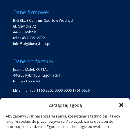
Dane firmowe:
BIG BLUE Centrum Sportów Wodnych
ul. Gliwicka 72
44-200 Rybnik
tel.: +48 733812772
info@bigblue.rybnik.pl
Dane do faktury
Joanna Małek KRISTAL
44-200 Rybnik, ul. Ligonia 3/1
NIP 6271666748
Millennium 57 1160 2202 0000 0006 1761 6626
Zarządzaj zgodą
Lokalizacja
Lokalizacja Big Blue:
Aby zapewnić jak najlepsze wrażenia, korzystamy z technologii, takich
jak pliki cookie, do przechowywania i/lub uzyskiwania dostępu do
jezioro przy kąpielisku Ruda
informacji o urządzeniu. Zgoda na te technologie pozwoli nam