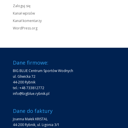
Zaloguj się
Kanał wpisów
Kanał komentarzy
WordPress.org
Dane firmowe:
BIG BLUE Centrum Sportów Wodnych
ul. Gliwicka 72
44-200 Rybnik
tel.: +48 733812772
info@bigblue.rybnik.pl
Dane do faktury
Joanna Małek KRISTAL
44-200 Rybnik, ul. Ligonia 3/1