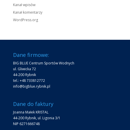
Kanał wpisów
Kanał komentarzy
WordPress.org
Dane firmowe:
BIG BLUE Centrum Sportów Wodnych
ul. Gliwicka 72
44-200 Rybnik
tel.: +48 733812772
info@bigblue.rybnik.pl
Dane do faktury
Joanna Małek KRISTAL
44-200 Rybnik, ul. Ligonia 3/1
NIP 6271666748