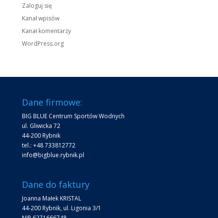
Zaloguj się
Kanał wpisów
Kanał komentarzy
WordPress.org
Dane firmowe:
BIG BLUE Centrum Sportów Wodnych
ul. Gliwicka 72
44-200 Rybnik
tel.: +48 733812772
info@bigblue.rybnik.pl
Dane do faktury
Joanna Małek KRISTAL
44-200 Rybnik, ul. Ligonia 3/1
NIP 6271666748