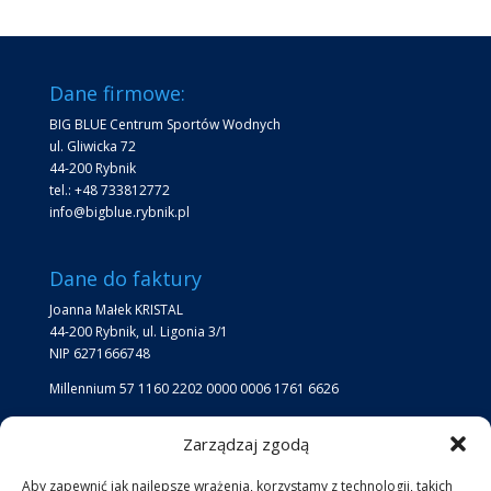
Dane firmowe:
BIG BLUE Centrum Sportów Wodnych
ul. Gliwicka 72
44-200 Rybnik
tel.: +48 733812772
info@bigblue.rybnik.pl
Dane do faktury
Joanna Małek KRISTAL
44-200 Rybnik, ul. Ligonia 3/1
NIP 6271666748
Millennium 57 1160 2202 0000 0006 1761 6626
Zarządzaj zgodą
Lokalizacja
Aby zapewnić jak najlepsze wrażenia, korzystamy z technologii, takich
Lokalizacja Big Blue: