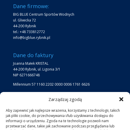
Dane firmowe:
BIG BLUE Centrum Sportów Wodnych
ul. Gliwicka 72
44-200 Rybnik
tel.: +48 733812772
info@bigblue.rybnik.pl
Dane do faktury
Joanna Małek KRISTAL
44-200 Rybnik, ul. Ligonia 3/1
NIP 6271666748
Millennium 57 1160 2202 0000 0006 1761 6626
Zarządzaj zgodą
Lokalizacja
Lokalizacja Big Blue:
Aby zapewnić jak najlepsze wrażenia, korzystamy z technologii, takich
jak pliki cookie, do przechowywania i/lub uzyskiwania dostępu do
jezioro przy kąpielisku Ruda
informacji o urządzeniu. Zgoda na te technologie pozwoli nam
przetwarzać dane, takie jak zachowanie podczas przeglądania lub