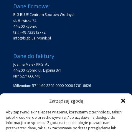
Dane firmowe:
BIG BLUE Centrum Sportów Wodnych
ul. Gliwicka 72
44-200 Rybnik
tel.: +48 733812772
info@bigblue.rybnik.pl
Dane do faktury
Joanna Małek KRISTAL
44-200 Rybnik, ul. Ligonia 3/1
NIP 6271666748
Millennium 57 1160 2202 0000 0006 1761 6626
Zarządzaj zgodą
Lokalizacja
Lokalizacja Big Blue:
Aby zapewnić jak najlepsze wrażenia, korzystamy z technologii, takich
jak pliki cookie, do przechowywania i/lub uzyskiwania dostępu do
jezioro przy kąpielisku Ruda
informacji o urządzeniu. Zgoda na te technologie pozwoli nam
przetwarzać dane, takie jak zachowanie podczas przeglądania lub