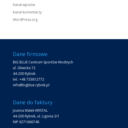
Kanał wpisów
Kanał komentarzy
WordPress.org
Dane firmowe:
BIG BLUE Centrum Sportów Wodnych
ul. Gliwicka 72
44-200 Rybnik
tel.: +48 733812772
info@bigblue.rybnik.pl
Dane do faktury
Joanna Małek KRISTAL
44-200 Rybnik, ul. Ligonia 3/1
NIP 6271666748