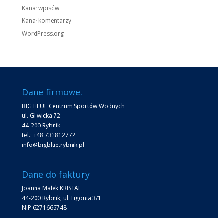
Kanał wpisów
Kanał komentarzy
WordPress.org
Dane firmowe:
BIG BLUE Centrum Sportów Wodnych
ul. Gliwicka 72
44-200 Rybnik
tel.: +48 733812772
info@bigblue.rybnik.pl
Dane do faktury
Joanna Małek KRISTAL
44-200 Rybnik, ul. Ligonia 3/1
NIP 6271666748