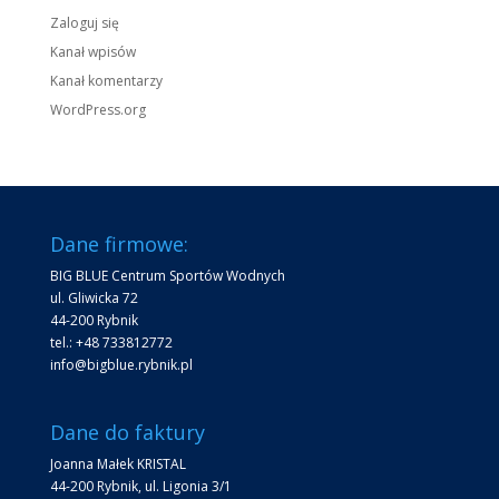
Zaloguj się
Kanał wpisów
Kanał komentarzy
WordPress.org
Dane firmowe:
BIG BLUE Centrum Sportów Wodnych
ul. Gliwicka 72
44-200 Rybnik
tel.: +48 733812772
info@bigblue.rybnik.pl
Dane do faktury
Joanna Małek KRISTAL
44-200 Rybnik, ul. Ligonia 3/1