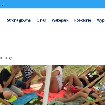
.pl
Strona główna
O nas
Wakepark
Półkolonie
Wypo
entarzy