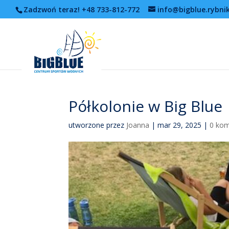
Zadzwoń teraz! +48 733-812-772
info@bigblue.rybnik
Półkolonie w Big Blue
utworzone przez
Joanna
|
mar 29, 2025
|
0 kom