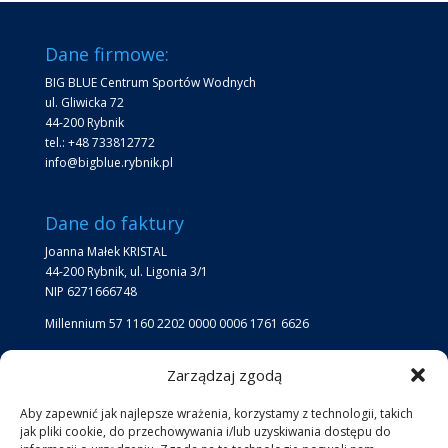
Dane firmowe:
BIG BLUE Centrum Sportów Wodnych
ul. Gliwicka 72
44-200 Rybnik
tel.: +48 733812772
info@bigblue.rybnik.pl
Dane do faktury
Joanna Małek KRISTAL
44-200 Rybnik, ul. Ligonia 3/1
NIP 6271666748
Millennium 57 1160 2202 0000 0006 1761 6626
Zarządzaj zgodą
Lokalizacja
Lokalizacja Big Blue:
Aby zapewnić jak najlepsze wrażenia, korzystamy z technologii, takich
jak pliki cookie, do przechowywania i/lub uzyskiwania dostępu do
jezioro przy kąpielisku Ruda