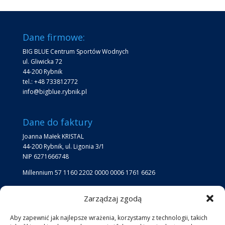
Dane firmowe:
BIG BLUE Centrum Sportów Wodnych
ul. Gliwicka 72
44-200 Rybnik
tel.: +48 733812772
info@bigblue.rybnik.pl
Dane do faktury
Joanna Małek KRISTAL
44-200 Rybnik, ul. Ligonia 3/1
NIP 6271666748
Millennium 57 1160 2202 0000 0006 1761 6626
Zarządzaj zgodą
Lokalizacja
Lokalizacja Big Blue:
Aby zapewnić jak najlepsze wrażenia, korzystamy z technologii, takich