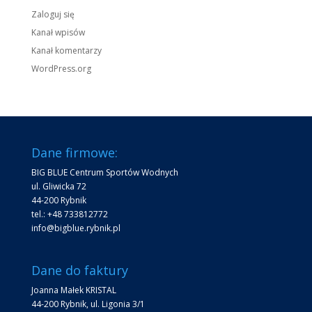
Zaloguj się
Kanał wpisów
Kanał komentarzy
WordPress.org
Dane firmowe:
BIG BLUE Centrum Sportów Wodnych
ul. Gliwicka 72
44-200 Rybnik
tel.: +48 733812772
info@bigblue.rybnik.pl
Dane do faktury
Joanna Małek KRISTAL
44-200 Rybnik, ul. Ligonia 3/1